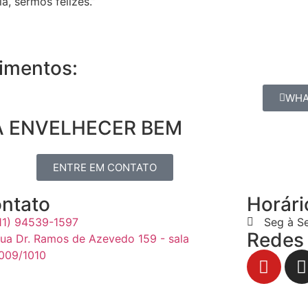
a, sermos felizes.”
cimentos:
WHA
A ENVELHECER BEM
ENTRE EM CONTATO
ntato
Horári
11) 94539-1597
Seg à S
Redes 
ua Dr. Ramos de Azevedo 159 - sala
009/1010