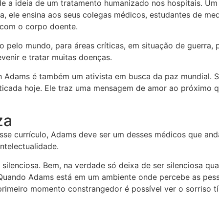
de a ideia de um tratamento humanizado nos hospitais. 
 ele ensina aos seus colegas médicos, estudantes de medi
 com o corpo doente.
do pelo mundo, para áreas críticas, em situação de guerra,
venir e tratar muitas doenças.
ch Adams é também um ativista em busca da paz mundial. S
ticada hoje. Ele traz uma mensagem de amor ao próximo qu
za
se currículo, Adams deve ser um desses médicos que anda 
ntelectualidade.
ilenciosa. Bem, na verdade só deixa de ser silenciosa qua
. Quando Adams está em um ambiente onde percebe as pess
primeiro momento constrangedor é possível ver o sorriso t