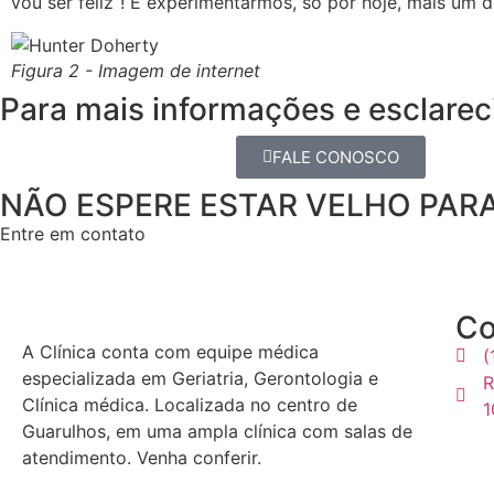
vou ser feliz”! E experimentarmos, só por hoje, mais um di
Figura 2 - Imagem de internet
Para mais informações e esclare
FALE CONOSCO
NÃO ESPERE ESTAR VELHO PAR
Entre em contato
Co
A Clínica conta com equipe médica
(
especializada em
Geriatria, Gerontologia e
R
Clínica médica. Localizada no centro de
1
Guarulhos
, em uma ampla clínica com salas de
atendimento.
Venha conferir.