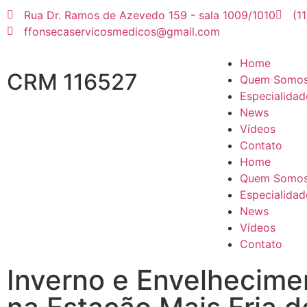
Rua Dr. Ramos de Azevedo 159 - sala 1009/1010
(1
ffonsecaservicosmedicos@gmail.com
Home
CRM 116527
Quem Somo
Especialidad
News
Vídeos
Contato
Home
Quem Somo
Especialidad
News
Vídeos
Contato
Inverno e Envelhecime