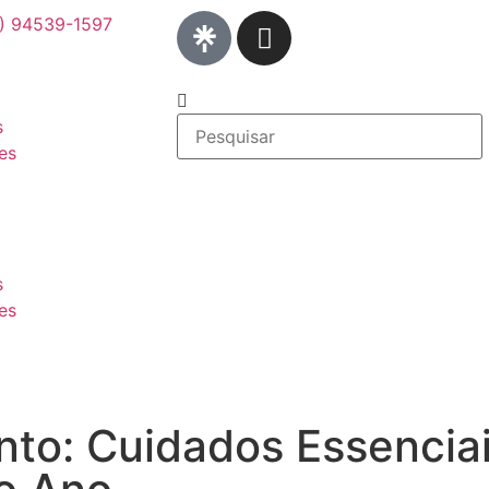
1) 94539-1597
s
es
s
es
nto: Cuidados Essencia