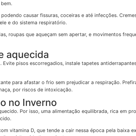
 bem.
, podendo causar fissuras, coceiras e até infecções. Crem
le e do sistema respiratório.
s, roupas que aqueçam sem apertar, e movimentos frequen
e aquecida
Evite pisos escorregadios, instale tapetes antiderrapantes
te para afastar o frio sem prejudicar a respiração. Prefi
ça, por riscos de intoxicação.
o no Inverno
uecido. Por isso, uma alimentação equilibrada, rica em prot
cido.
m vitamina D, que tende a cair nessa época pela baixa e