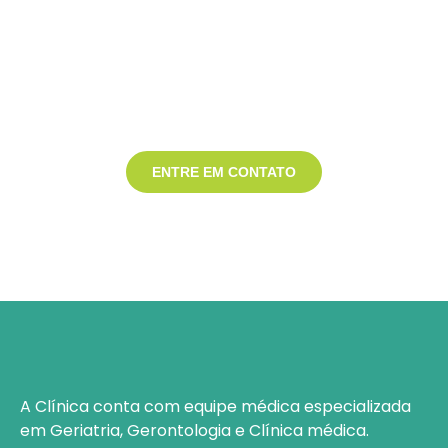
NÃO ESPERE ESTAR VELHO PARA
ENVELHECER BEM
Entre em contato
ENTRE EM CONTATO
A Clínica conta com equipe médica especializada
em
Geriatria, Gerontologia e Clínica médica.